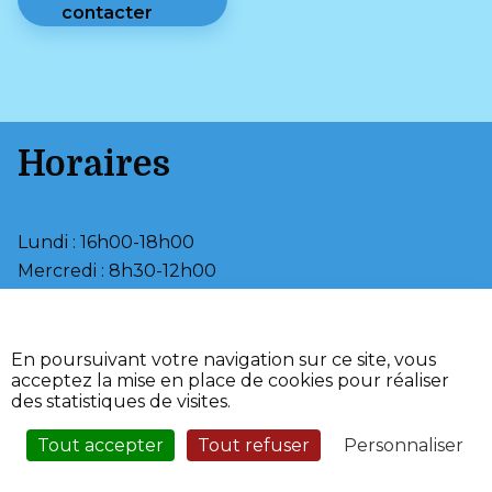
contacter
Horaires
Lundi : 16h00-18h00
Mercredi : 8h30-12h00
Jeudi : 16h00-18h00
•
Mentions légales
En poursuivant votre navigation sur ce site, vous
•
•
Plan du site
Aide
acceptez la mise en place de cookies pour réaliser
•
Accessibilité
des statistiques de visites.
•
Fièrement propulsé par
l'Adico
Tout accepter
Tout refuser
Personnaliser
Service Sécurisé